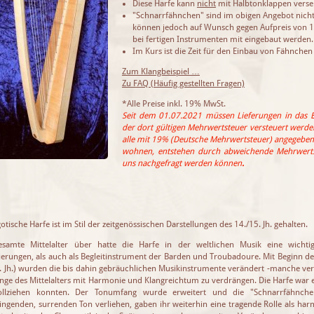
Diese Harfe kann
nicht
mit Halbtonklappen vers
"Schnarrfähnchen" sind im obigen Angebot nicht
können jedoch auf Wunsch gegen Aufpreis von 1
bei fertigen Instrumenten mit eingebaut werden.
Im Kurs ist die Zeit für den Einbau von Fähnche
Zum Klangbeispiel …
Zu FAQ (Häufig gestellten Fragen)
*Alle Preise inkl. 19% MwSt.
Seit dem 01.07.2021 müssen Lieferungen in das 
der dort gültigen Mehrwertsteuer versteuert werden.
alle mit 19% (Deutsche Mehrwertsteuer) angegeben.
wohnen, entstehen durch abweichende Mehrwertst
uns nachgefragt werden können
.
otische Harfe ist im Stil der zeitgenössischen Darstellungen des 14./15. Jh. gehalten.
esamte Mittelalter über hatte die Harfe in der weltlichen Musik eine wichti
erungen, als auch als Begleitinstrument der Barden und Troubadoure. Mit Beginn de
. Jh.) wurden die bis dahin gebräuchlichen Musikinstrumente verändert -manche v
änge des Mittelalters mit Harmonie und Klangreichtum zu verdrängen. Die Harfe war 
ollziehen konnten. Der Tonumfang wurde erweitert und die "Schnarrfähnchen
ingenden, surrenden Ton verliehen, gaben ihr weiterhin eine tragende Rolle als ha