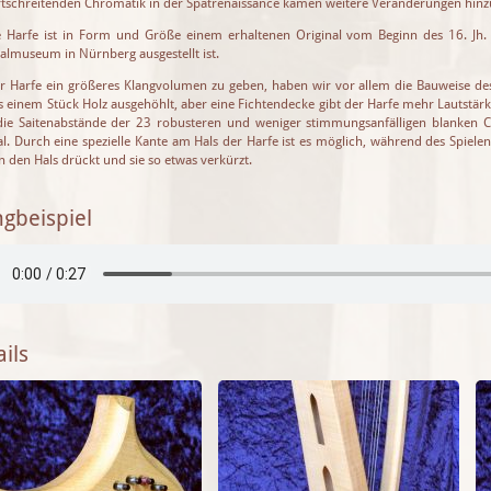
rtschreitenden Chromatik in der Spätrenaissance kamen weitere Veränderungen hinz
 Harfe ist in Form und Größe einem erhaltenen Original vom Beginn des 16. J
almuseum in Nürnberg ausgestellt ist.
 Harfe ein größeres Klangvolumen zu geben, haben wir vor allem die Bauweise des
s einem Stück Holz ausgehöhlt, aber eine Fichtendecke gibt der Harfe mehr Lautstä
ie Saitenabstände der 23 robusteren und weniger stimmungsanfälligen blanken C
al. Durch eine spezielle Kante am Hals der Harfe ist es möglich, während des Spiel
an den Hals drückt und sie so etwas verkürzt.
ngbeispiel
ils