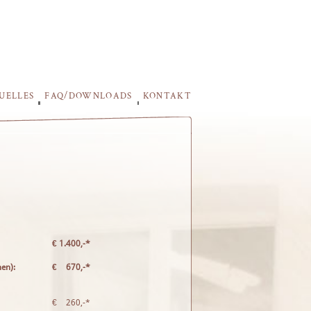
UELLES
FAQ/DOWNLOADS
KONTAKT
€
1.400,-*
hen):
€
670,-*
€
260,-*