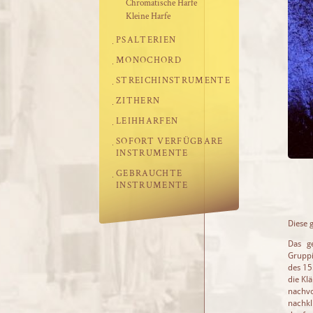
Chromatische Harfe
Kleine Harfe
PSALTERIEN
MONOCHORD
STREICHINSTRUMENTE
ZITHERN
LEIHHARFEN
SOFORT VERFÜGBARE
INSTRUMENTE
GEBRAUCHTE
INSTRUMENTE
Diese g
Das g
Gruppi
des 15
die Kl
nachv
nachkl