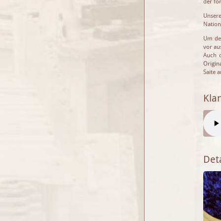
der fo
Unsere
Nation
Um der
vor au
Auch d
Origin
Saite 
Kla
Deta