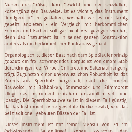
Neben der Größe, dem Gewicht und der speziellen,
kostengünstigen Bauweise, ist es wichtig, das Instrument
“kindgerecht” zu gestalten, weshalb wir es nur farbig
gebeizt anbieten - ein Vergleich mit herkömmlichen
Formen und Farben soll gar nicht erst gezogen werden,
denn das Instrument ist in seiner ganzen Konstruktion
anders als ein herkömmlicher Kontrabass gebaut.
Organologisch ist dieser Bass nach dem Spießlautenprinzip
gebaut: ein frei schwingendes Korpus ist von einem Stab
durchdrungen, der Wirbel, Griffbrett und Saitenaufhängung
trägt. Zugunsten einer unverwüstlichen Robustheit ist das
Korpus aus Sperrholz hergestellt, dank der inneren
Bauweise mit Baßbalken, Stimmstock und Stimmbrett
klingt das Instrument trotzdem erstaunlich voll und
‚bassig'. Die Sperrholzbauweise ist in diesem Fall günstig,
da das Instrument keine gewölbte Decke besitzt, wie das
bei traditionell gebauten Bässen der Fall ist.
Dieses Instrument ist mit seiner Mensur von 74 cm
(schwingende Saitenlänge) genau zwischen den