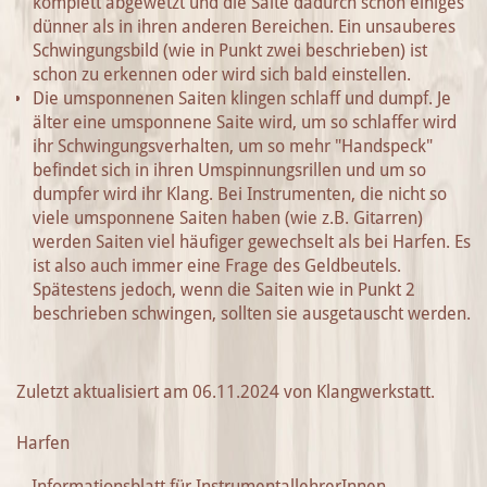
komplett abgewetzt und die Saite dadurch schon einiges
dünner als in ihren anderen Bereichen. Ein unsauberes
Schwingungsbild (wie in Punkt zwei beschrieben) ist
schon zu erkennen oder wird sich bald einstellen.
Die umsponnenen Saiten klingen schlaff und dumpf. Je
älter eine umsponnene Saite wird, um so schlaffer wird
ihr Schwingungsverhalten, um so mehr "Handspeck"
befindet sich in ihren Umspinnungsrillen und um so
dumpfer wird ihr Klang. Bei Instrumenten, die nicht so
viele umsponnene Saiten haben (wie z.B. Gitarren)
werden Saiten viel häufiger gewechselt als bei Harfen. Es
ist also auch immer eine Frage des Geldbeutels.
Spätestens jedoch, wenn die Saiten wie in Punkt 2
beschrieben schwingen, sollten sie ausgetauscht werden.
Zuletzt aktualisiert am 06.11.2024 von Klangwerkstatt.
Harfen
Informationsblatt für InstrumentallehrerInnen