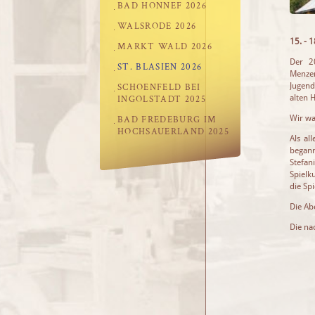
BAD HONNEF 2026
WALSRODE 2026
15. - 
MARKT WALD 2026
Der 2
ST. BLASIEN 2026
Menzen
Jugend
SCHOENFELD BEI
alten 
INGOLSTADT 2025
Wir wa
BAD FREDEBURG IM
HOCHSAUERLAND 2025
Als al
begann
Stefan
Spielk
die Sp
Die Ab
Die na