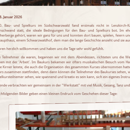
18. Januar 2026
0. Bau- und Spielkurs im Südschwarzwald fand erstmals nicht in Lenzkirch-K
schwand statt, die ideale Bedingungen für den Bau- und Spielkurs bot. Im eh
herberge gehört, waren wir ganz für uns und konnten dort bauen, spielen, feiern u
Haupthaus, einem Schwarzwaldhof, dem man die lange Geschichte ansieht und sie auc
ren herzlich willkommen und haben uns die Tage sehr wohl gefühlt.
le Teilnehmer da waren, begannen wir mit dem Abendessen, richteten uns die W
en mit der 'Arbeit'. Im Baukurs bekamen wir öfters musikalischen Besuch vom Har
ie Kirner leitete, die auch die Organisation des gesammten Kurses übernommen hatt
urs zusammen stattfinden, denn dann können die Teilnehmer des Baukurses sehen, wi
ielkursteilnemer sehen, wie spannend und kreativ es sein kann, sich ein eigenes Inst
ende verbrachten wir gemeinsam in der "Werkstatt" mit viel Musik, Gesang, Tanz und 
chfolgenden Bilder geben einen kleinen Endruck vom Geschehen dieser Tage: